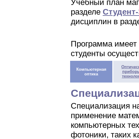
Учебный план маг
разделе
Студент
дисциплин в раз
Программа имеет 
студенты осущест
Оптичес
Компьютерная
прибор
оптика
техноло
Специализац
Специализация на
применение матем
компьютерных тех
фотоники, таких к