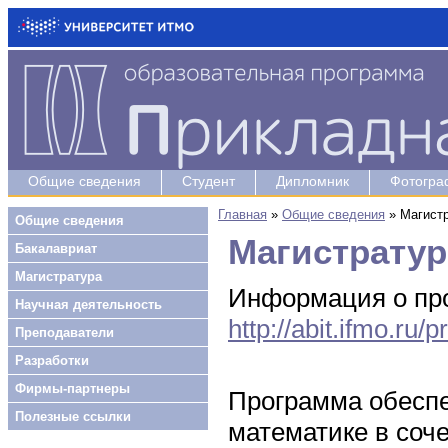
Общие сведения
Студент
Дипломник
Фотогра
Главная
»
Общие сведения
»
Магист
Общие сведения
Магистратур
Бакалавриат
Магистратура
Информация о пр
Научная деятельность
http://abit.ifmo.ru
Преподаватели
Разработки
Фирмы-партнеры
Программа обеспе
Полезные ссылки
математике в соч