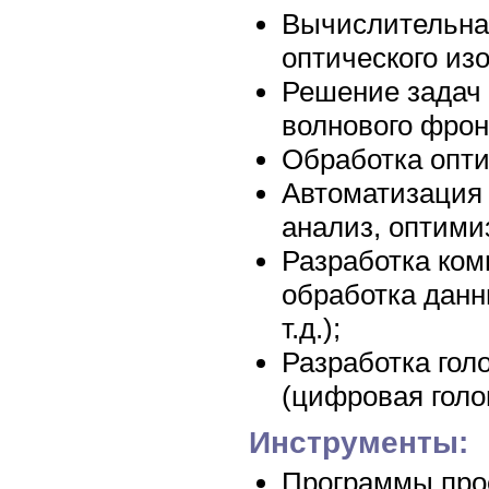
Вычислительна
оптического из
Решение задач 
волнового фронта
Обработка опти
Автоматизация 
анализ, оптими
Разработка ком
обработка данн
т.д.);
Разработка гол
(цифровая голог
Инструменты:
Программы про