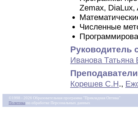
Zemax, DiaLux, A
Математические
Численные мет
Программирова
Руководитель с
Иванова Татьяна
Преподаватели
Корешев С.Н
.,
Ежо
©1998 - 2026 Образовательная программа "Прикладная Оптика"
Политика
по обработке Персональных данных